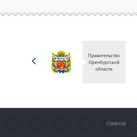
Министерство
Правительство
культуры
Оренбургской
Российской
области
федерации
ГЛАВНАЯ