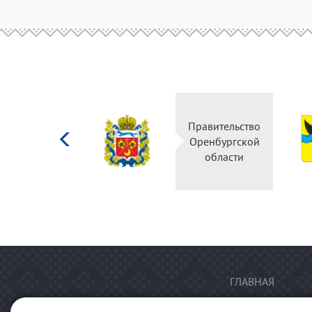
Министерство
Правительство
культуры
Оренбургской
Российской
области
федерации
ГЛАВНАЯ