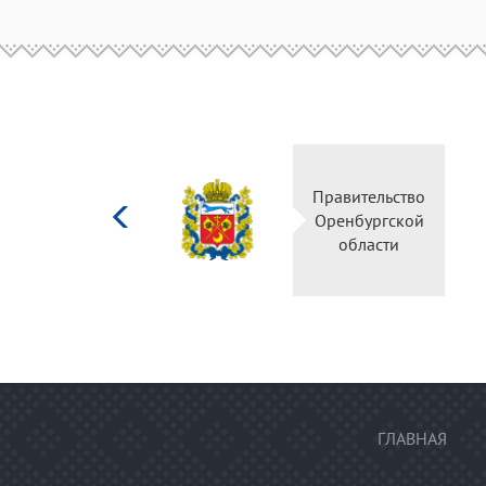
Министерство
культуры
Российской
федерации
ГЛАВНАЯ