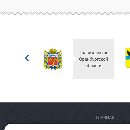
Министерство
Правительство
культуры
Оренбургской
Российской
области
федерации
ГЛАВНАЯ