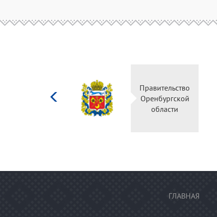
Министерство
Правительство
культуры
Оренбургской
Российской
области
федерации
ГЛАВНАЯ