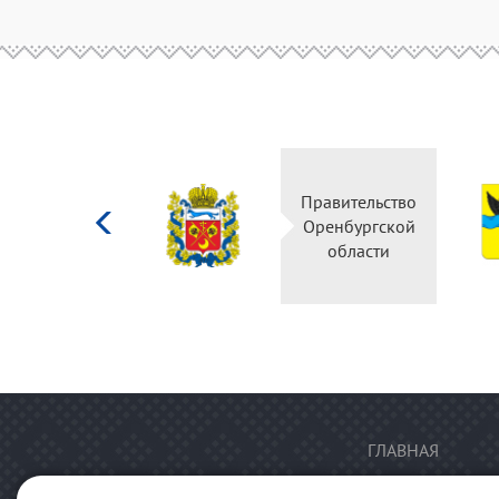
Министерство
Правительство
культуры
Оренбургской
Российской
области
федерации
ГЛАВНАЯ