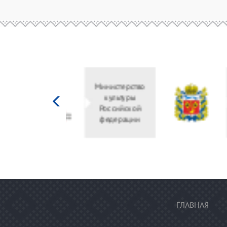
Министерство
культуры
Российской
федерации
ГЛАВНАЯ