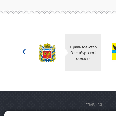
Министерство
Правительство
культуры
Оренбургской
Российской
области
федерации
ГЛАВНАЯ