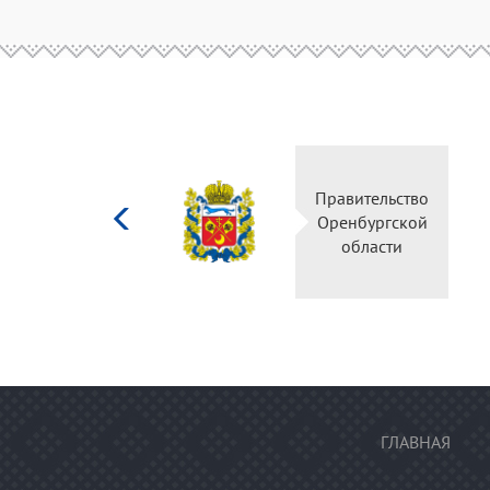
Министерство
Правительство
культуры
Оренбургской
Российской
области
федерации
ГЛАВНАЯ