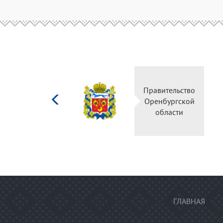
Министерство
Правительство
культуры
Оренбургской
Российской
области
федерации
ГЛАВНАЯ