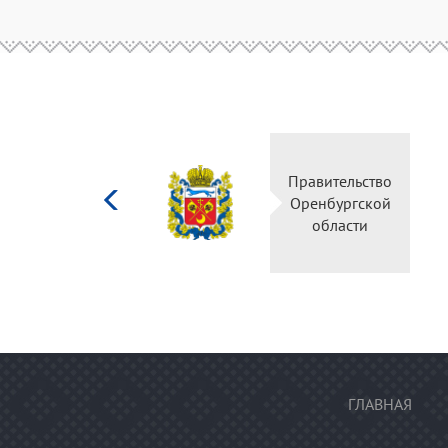
Министерство
Правительство
культуры
Оренбургской
Российской
области
федерации
ГЛАВНАЯ