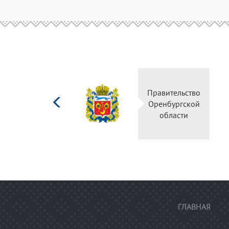
Министерство
Правительс
культуры
Оренбургск
Российской
области
федерации
ГЛАВНАЯ