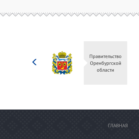
Министерство
Правительство
культуры
Оренбургской
Российской
области
федерации
ГЛАВНАЯ