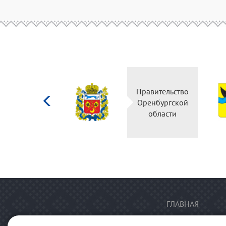
Министерство
Правительство
культуры
Оренбургской
Российской
области
федерации
ГЛАВНАЯ