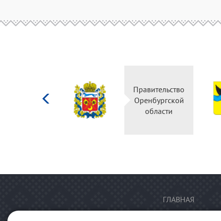
Министерство
Правительство
культуры
Оренбургской
Российской
области
федерации
ГЛАВНАЯ