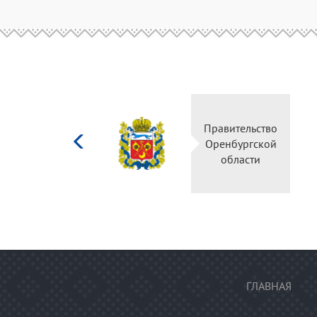
Министерство
Правительство
культуры
Оренбургской
Российской
области
федерации
ГЛАВНАЯ