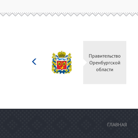
Министерство
Правительство
культуры
Оренбургской
Российской
области
федерации
ГЛАВНАЯ