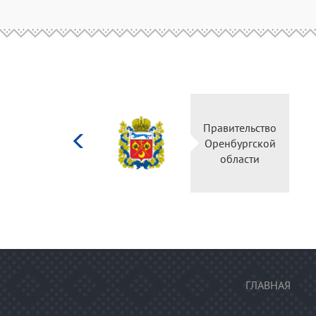
Министерство
Правительство
культуры
Оренбургской
Российской
области
федерации
ГЛАВНАЯ