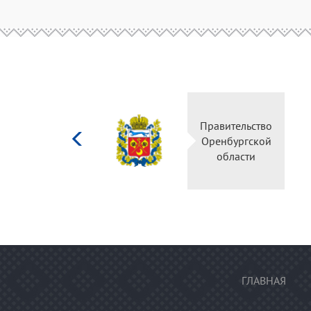
Министерство
Правительство
культуры
Оренбургской
Российской
области
федерации
ГЛАВНАЯ