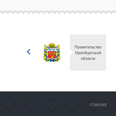
Министерство
Правительство
культуры
Оренбургской
Российской
области
федерации
ГЛАВНАЯ