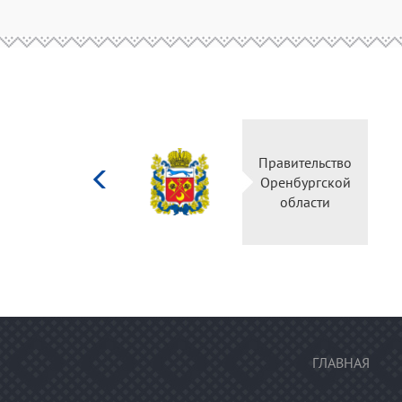
Министерство
Прави
культуры
Оренб
Российской
об
федерации
ГЛАВНАЯ