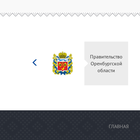
Министерство
Правитель
культуры
Оренбургс
Российской
област
федерации
ГЛАВНАЯ