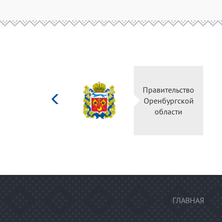
Министерство
Правительство
культуры
Оренбургской
Российской
области
федерации
ГЛАВНАЯ