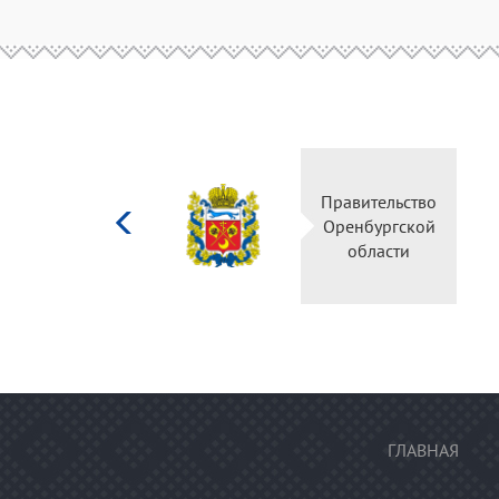
Министерство
Правительство
культуры
Оренбургской
Российской
области
федерации
ГЛАВНАЯ