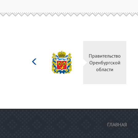
Министерство
Правительство
культуры
Оренбургской
Российской
области
федерации
ГЛАВНАЯ