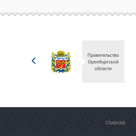
Министерство
Правительство
культуры
Оренбургской
Российской
области
федерации
ГЛАВНАЯ