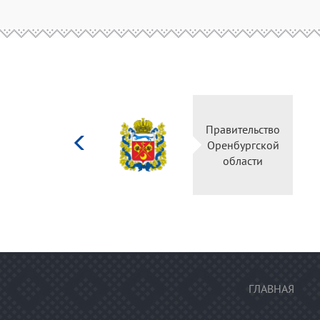
Министерство
Правительство
культуры
Оренбургской
Российской
области
федерации
ГЛАВНАЯ