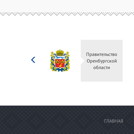
Министерство
Правительство
культуры
Оренбургской
Российской
области
федерации
ГЛАВНАЯ