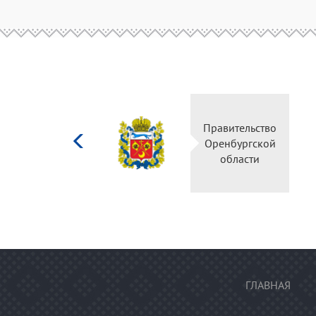
Министерство
Правительство
культуры
Оренбургской
Российской
области
федерации
ГЛАВНАЯ