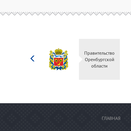
Министерство
Правительство
культуры
Оренбургской
Российской
области
федерации
ГЛАВНАЯ