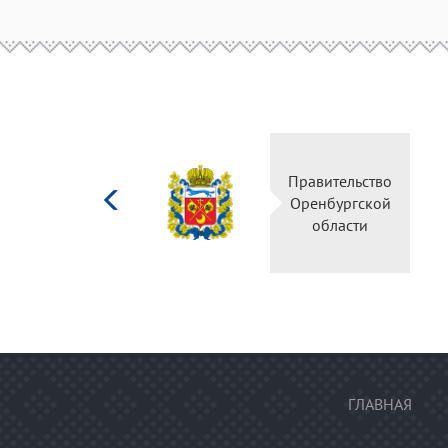
Министерство
Правительство
культуры
Оренбургской
Российской
области
федерации
ГЛАВНАЯ