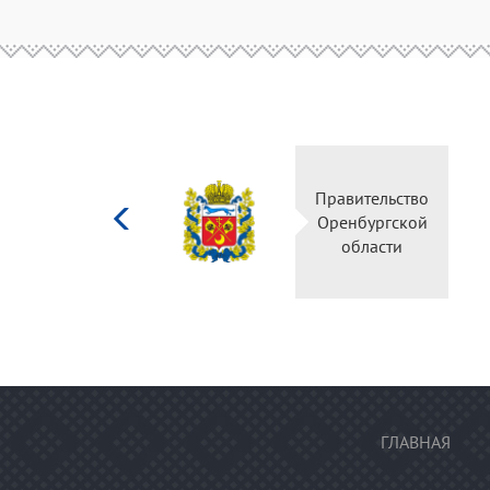
Министерство
Правительство
культуры
Оренбургской
Российской
области
федерации
ГЛАВНАЯ