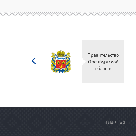
Министерство
Прави
культуры
Оренб
Российской
об
федерации
ГЛАВНАЯ