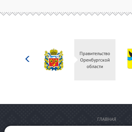
Министерство
Правительство
культуры
Оренбургской
Российской
области
федерации
ГЛАВНАЯ