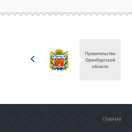
Министерство
Правительство
культуры
Оренбургской
Российской
области
федерации
ГЛАВНАЯ