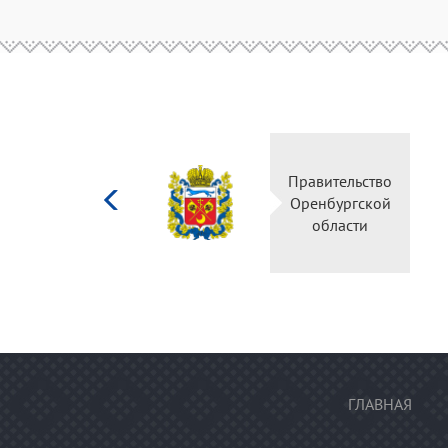
Министерство
Правительство
культуры
Оренбургской
Российской
области
федерации
ГЛАВНАЯ