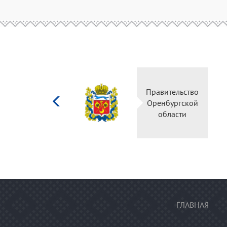
Министерство
Правительство
культуры
Оренбургской
Российской
области
федерации
ГЛАВНАЯ