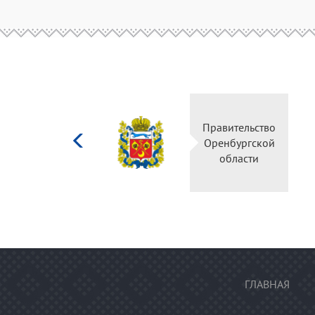
Министерство
Правительство
культуры
Оренбургской
Российской
области
федерации
ГЛАВНАЯ