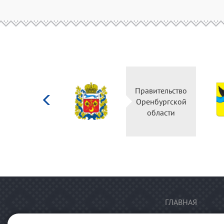
Министерство
Правительство
культуры
Оренбургской
Российской
области
федерации
ГЛАВНАЯ