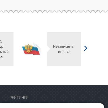
д
ург
Независимая
ьный
оценка
ал
РЕЙТИНГИ