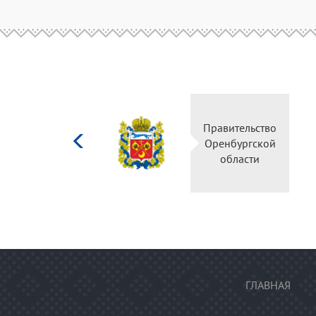
Министерство
Правительство
культуры
Оренбургской
Российской
области
федерации
ГЛАВНАЯ