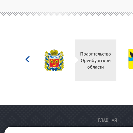
Министерство
Правительство
культуры
Оренбургской
Российской
области
федерации
ГЛАВНАЯ