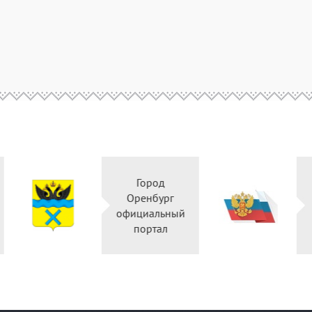
Город
Правительство
Оренбург
Оренбургской
официальн
области
портал