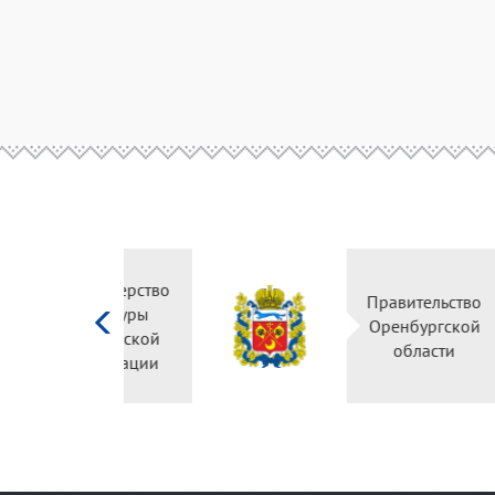
Министерство
культуры
Российской
федерации