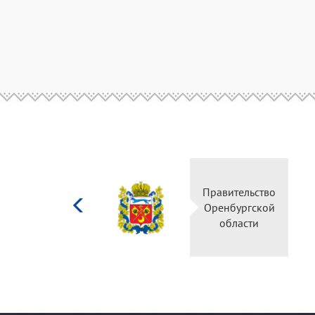
Министерство
Правительство
культуры
Оренбургской
Российской
области
федерации