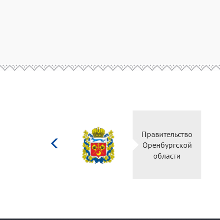
Министерство
Правительство
культуры
Оренбургской
Российской
области
федерации