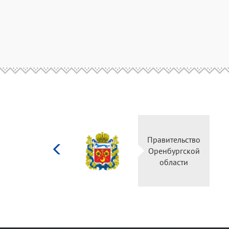
Министерство
Правитель
культуры
Оренбургс
Российской
област
федерации