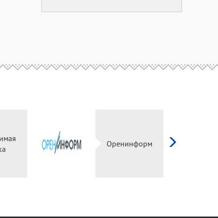
имая
Оренинформ
ка