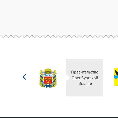
Министерство
Правительство
культуры
Оренбургской
Российской
области
федерации