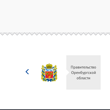
Министерство
Правительств
культуры
Оренбургско
Российской
области
федерации