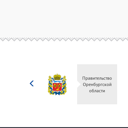
Министерство
культуры
Российской
федерации