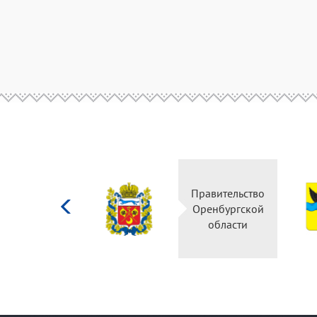
Министерство
Правительство
культуры
Оренбургской
Российской
области
федерации