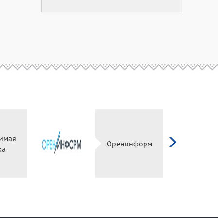
имая
Оренинформ
ка